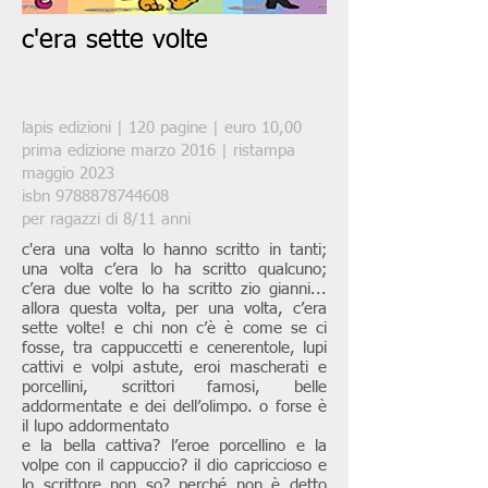
c'era sette volte
lapis edizioni | 120 pagine | euro 10,00
prima edizione marzo 2016 | ristampa
maggio 2023
isbn
9788878744608
per ragazzi di 8/11 anni
c'era una volta lo hanno scritto in tanti;
una volta c’era lo ha scritto qualcuno;
c’era due volte lo ha scritto zio gianni...
allora questa volta, per una volta, c’era
sette volte! e chi non c’è è come se ci
fosse, tra cappuccetti e cenerentole, lupi
cattivi e volpi astute, eroi mascherati e
porcellini, scrittori famosi, belle
addormentate e dei dell’olimpo. o forse è
il lupo addormentato
e la bella cattiva? l’eroe porcellino e la
volpe con il cappuccio? il dio capriccioso e
lo scrittore non so? perché non è detto