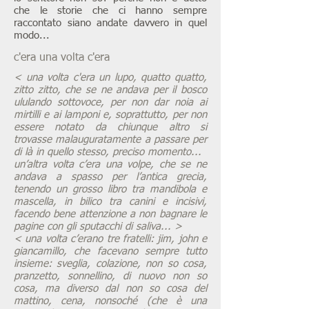
che le storie che ci hanno sempre
raccontato siano andate davvero in quel
modo...
c'era una volta c'era
< una volta c'era un lupo, quatto quatto,
zitto zitto, che se ne andava per il bosco
ululando sottovoce, per non dar noia ai
mirtilli e ai lamponi e, soprattutto, per non
essere notato da chiunque altro si
trovasse malauguratamente a passare per
di là in quello stesso, preciso momento...
un’altra volta c’era una volpe, che se ne
andava a spasso per l’antica grecia,
tenendo un grosso libro tra mandibola e
mascella, in bilico tra canini e incisivi,
facendo bene attenzione a non bagnare le
pagine con gli sputacchi di saliva... >
< una volta c’erano tre fratelli: jim, john e
giancamillo, che facevano sempre tutto
insieme: sveglia, colazione, non so cosa,
pranzetto, sonnellino, di nuovo non so
cosa, ma diverso dal non so cosa del
mattino, cena, nonsoché (che è una