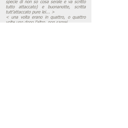
specie di non so cosa serale e va scritto
tutto attaccato) e buonanotte, scritta
tutt’attaccato pure lei... >
< una volta erano in quattro, o quattro
volte uno dopo l’altro, non saprei.
se ne stavano seduti uno per ogni lato del
tavolo – ovviamente rotondo, che
quadrato sarebbe stato troppo facile... – a
discutere, borbottare, bofonchiare,
ghignare e ogni tanto lasciarsi andare a
una risata, sussurrare, prendere appunti e
via così... >
< il principe azzurro arrivò in sella al suo
bel cavallo bianco verso metà mattina,
troppo tardi per il latte e biscotti della
colazione, troppo presto per due spaghetti
a pranzo... >
< c’era una volta un re. era simpatico e
burbero, gentile e scontroso, tranquillo e
tumultuoso, comprensivo e intollerante,
quel re, che proprio perché lui era il re e
gli altri no, poteva permettersi di essere
una cosa e anche il contrario... >
< la settima volta c’erano i sette nani,
uno dopo l’altro in ordine di altezza, che