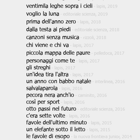
ventimila leghe sopra i cieli
- lapis, 2019
voglio la luna
- editoriale scienza, 2019
prima dell'anno zero
- lapis, 2018
dalla testa ai piedi
- editoriale scienza, 2018
canzoni senza musica
- rizzoli, 2018
chi viene e chi va
- lapis, 2017
piccola mappa delle paure
- pelledoca, 2017
personaggi come te
- lapis, 2017
gli streghi
- lapis, 2017
un'idea tira l'altra
- lapis, 2017
un anno con babbo natale
- interlinea, 2016
salvalaparola
- lapis, 2016
pecora nera anch'io
- caminito, 2016
così per sport
-
lapis,
2016
otto passi nel futuro
- editoriale scienza, 2016
c'era sette volte
- lapis, 2016
favole dell'ultimo minuto
- lapis, 2015
un elefante sotto il letto
- lapis, 2015
le favole di esopo
- la nuova frontiera junior, 2014