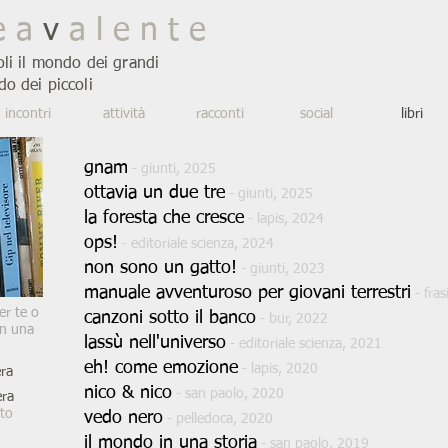
e a
v
a l e n t e
oli il mondo dei grandi
do dei piccoli
incontri
attività
racconti
social
libri
gnam
- giunti
, 2025
ottavia un due tre
- giunti
, 2025
la foresta che cresce
- lapis
, 2024
ops!
- editoriale scienza, 2024
non sono un gatto!
- giunti
, 2023
manuale avventuroso per giovani terrestri
-
fras
er te o
canzoni sotto il banco
- bur, 2022
in una
lassù nell'universo
- editoriale scienza, 2021
eh! come emozione
- lapis, 2020
ra
nico & nico
- san paolo, 2020
era
ato
vedo nero
- pelledoca, 2020
il mondo in una storia
- san paolo, 2019