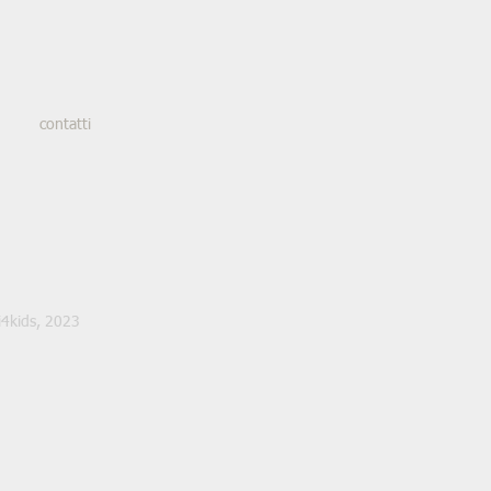
contatti
i4k
ids,
2023