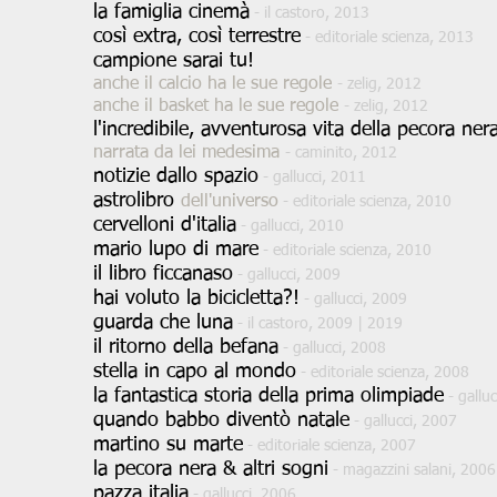
la famiglia cinemà
- il castoro, 2013
così extra, così terrestre
- editoriale scienza, 2013
campione sarai tu!
anche il calcio ha le sue regole
- zelig, 2012
anche il basket ha le sue regole
- zelig, 2012
l'incredibile, avventurosa vita della pecora ner
narrata da lei medesima
- caminito, 2012
notizie dallo spazio
- gallucci, 2011
astrolibro
dell'universo
- editoriale scienza, 2010
cervelloni d'italia
- gallucci, 2010
mario lupo di mare
- editoriale scienza, 2010
il libro ficcanaso
- gallucci, 2009
hai voluto la bicicletta?!
- gallucci
, 2009
guarda che luna
- il castoro, 2009 | 2019
il ritorno della befana
- gallucci, 2008
stella in capo al mondo
- editoriale scienza, 2008
la fantastica storia della prima olimpiade
- gallu
quando babbo diventò natale
- gallucci, 2007
martino su marte
- editoriale scienza, 2007
la pecora nera & altri sogni
- magazzini salani, 2006
pazza italia
- gallucci, 2006