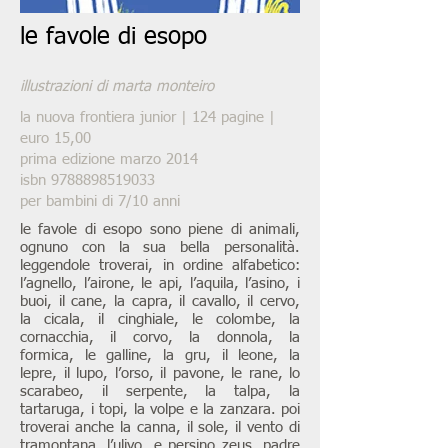
le favole di esopo
illustrazioni di marta monteiro
la nuova frontiera junior | 124 pagine |
euro 15,00
prima edizione marzo 2014
isbn
9788898519033
per bambini di 7/10 anni
le favole di esopo sono piene di animali,
ognuno con la sua bella personalità.
leggendole troverai, in ordine alfabetico:
l’agnello, l’airone, le api, l’aquila, l’asino, i
buoi, il cane, la capra, il cavallo, il cervo,
la cicala, il cinghiale, le colombe, la
cornacchia, il corvo, la donnola, la
formica, le galline, la gru, il leone, la
lepre, il lupo, l’orso, il pavone, le rane, lo
scarabeo, il serpente, la talpa, la
tartaruga, i topi, la volpe e la zanzara. poi
troverai anche la canna, il sole, il vento di
tramontana, l’ulivo, e persino zeus, padre