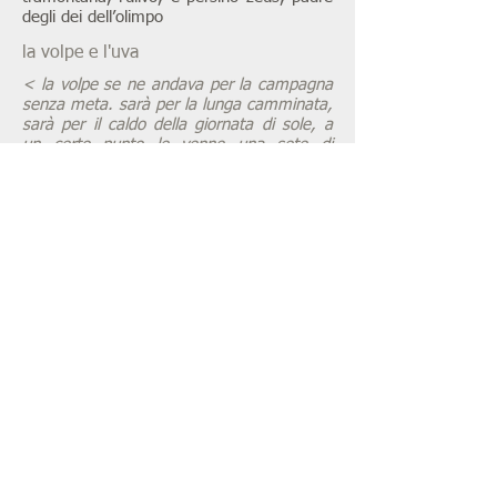
degli dei dell’olimpo
la volpe e l'uva
< la volpe se ne andava per la campagna
senza meta. sarà per la lunga camminata,
sarà per il caldo della giornata di sole, a
un certo punto le venne una sete di
quelle, che quando hai una sete così non
c’è mai nulla da bere. alzando lo sguardo,
però, notò lassù un bel grappolo d’uva che
penzolava tranquilla dal pergolato,
all’ombra delle foglie di vite, con un
aspetto a dir poco invitante. allungò il
collo, la volpe golosa, ma l’uva era troppo
in alto per riuscire ad azzannarla. allora
provò con un salto, ma le mancava
ancora un po’. né c’era spazio per
prendere la rincorsa, o una roccia da cui
saltare più in alto. tentativo dopo tentativo
l’uva se ne stava lì a penzolare e la sete
aumentava. “tanto è acerba!” borbottò la
volpe, con la gola più secca che mai. e se
ne andò. >