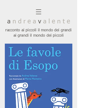
a
n d r e a
v
a l e n t e
racconto ai piccoli il mondo dei grandi
ai grandi il mondo dei piccoli