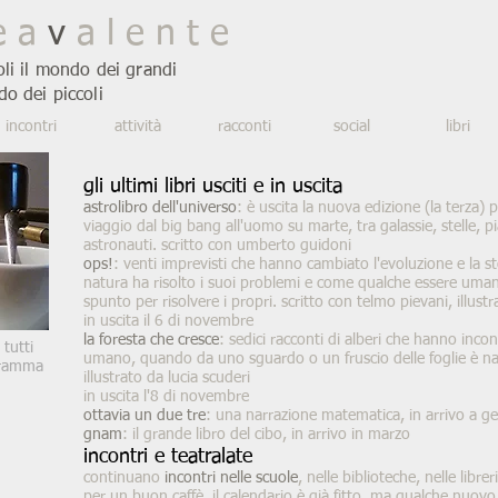
e a
v
a l e n t e
oli il mondo dei grandi
do dei piccoli
incontri
attività
racconti
social
libri
gli ultimi libri usciti e in uscita
astrolibro dell'universo
: è uscita la nuova edizione (la terza)
viaggio dal big bang all'uomo su marte, tra galassie, stelle, pian
astronauti. scritto con umberto guidoni
ops!
: venti imprevisti che hanno cambiato l'evoluzione e la st
natura ha risolto i suoi problemi e come qualche essere uma
spunto per risolvere i propri. scritto con telmo pievani, illust
in uscita il 6 di novembre
la foresta che cresce
: sedici racconti di alberi che hanno inco
 tutti
umano, quando da uno sguardo o un fruscio delle foglie è na
gramma
illustrato da lucia scuderi
in uscita l'8 di novembre
ottavia un due tre
: una narrazione matematica, in arrivo a g
gnam
: il grande libro del cibo, in arrivo in marzo
incontri e teatralate
continuano
incontri nelle scuole
, nelle biblioteche, nelle librer
per un buon caffè. il calendario è già fitto, ma qualche nuovo 