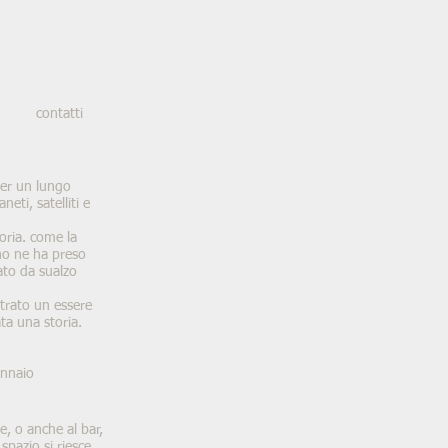
contatti
 per un lungo
eti, satelliti e
oria
. come la
no ne ha preso
rato da sualzo
ntrato un essere
ta una storia.
ennaio
ie, o anche al bar,
spazio si riesce