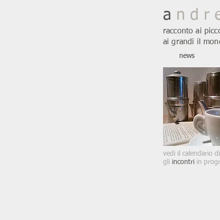
a
n d r 
racconto ai picc
ai grandi il mon
news
vedi il calendario di
gli
incontri
in pro