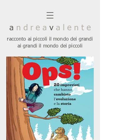
a
n d r e a
v
a l e n t e
racconto ai piccoli il mondo dei grandi
ai grandi il mondo dei piccoli