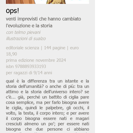
ops!
venti imprevisti che hanno cambiato
l'evoluzione e la storia
con telmo pievani
illustrazioni di sualzo
editoriale scienza | 144 pagine | euro
18,90
prima edizione novembre 2024
isbn
9788893933193
per ragazzi di 9/14 anni
qual è la differenza tra un istante e la
storia dell’umanità? o anche di più: tra un
attimo e la storia dell’universo intero? se
c’è... già, perché un battito di ciglia pare
cosa semplice, ma per farlo bisogna avere
le ciglia, quindi le palpebre, gli occhi, il
volto, la testa, il corpo intero; e per avere
il corpo bisogna essere nati e magari
cresciuti almeno un po’; per essere nati
bisogna che due persone ci abbiano