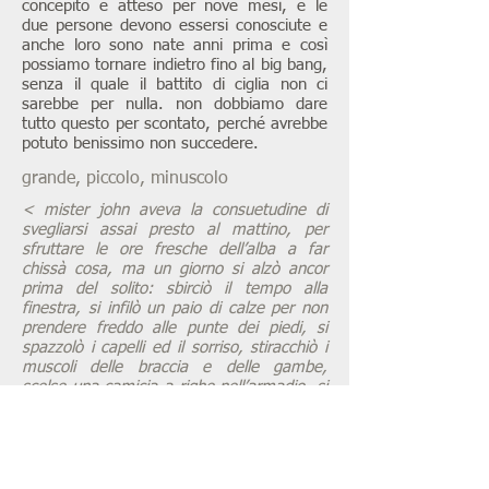
concepito e atteso per nove mesi, e le
due persone devono essersi conosciute e
anche loro sono nate anni prima e così
possiamo tornare indietro fino al big bang,
senza il quale il battito di ciglia non ci
sarebbe per nulla. non dobbiamo dare
tutto questo per scontato, perché avrebbe
potuto benissimo non succedere.
grande, piccolo, minuscolo
< mister john aveva la consuetudine di
svegliarsi assai presto al mattino, per
sfruttare le ore fresche dell’alba a far
chissà cosa, ma un giorno si alzò ancor
prima del solito: sbirciò il tempo alla
finestra, si infilò un paio di calze per non
prendere freddo alle punte dei piedi, si
spazzolò i capelli ed il sorriso, stiracchiò i
muscoli delle braccia e delle gambe,
scelse una camicia a righe nell’armadio, si
annodò la cravatta, preparò il caffè e
dopo una buona mezz’ora di questo e di
quello, finalmente la sua giornata poteva
cominciare. con fare meticoloso infilò i
suoi occhialini rotondi, posizionandoli in