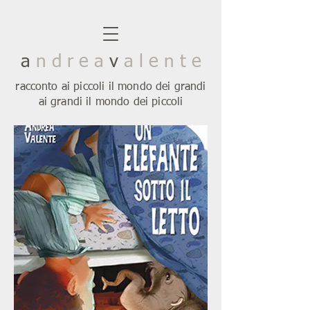
a
n d r e a
v
a l e n t e
racconto ai piccoli il mondo dei grandi
ai grandi il mondo dei piccoli