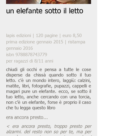
un elefante sotto il letto
lapis edizioni | 120 pagine | euro 8,50
prima edizione gennaio 2015 | ristampa
gennaio 2016
isbn
9788878743779
per ragazzi di 8/11 anni
chiudi gli occhi e pensa a tutte le cose
disperse da chissà quando sotto il tuo
letto. c'è un mondo intero, laggiù: calzini,
matite, libri, fotografie, pupazzi, cappelli e
magari pure un elefante. ecco, se sotto il
tuo letto, anche cercando con una torcia,
non c'è un elefante, forse è proprio il caso
che tu legga questo libro
era ancora presto...
< era ancora presto, troppo presto per
alzarmi. del resto non so per te, ma per