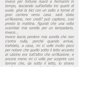
invece per fortuna riuscii a fermarmi in
tempo, lasciando sull’asfalto tre quarti di
suola. girai la bici con un salto e tornai di
gran carriera verso casa. sarà stata
un’illusione, non credi? può capitare, così
presto la mattina. figurati che una volta
scambiai mia sorella per un lampadario,
invece...
invece lascia perdere mia sorella che non
c’entra nulla, perché quando arrivai,
trafelato, a casa, mi ci volle molto poco
per notare che quello sotto il letto accanto
al calzino era tutt’altro che un’illusione. e
ancora meno mi ci volle per scoprire con
terrore che, da sotto il letto, lo strano
ospite se ne era uscito chissà come e mi
aveva seguito fino in giardino, lasciandomi
poi andare per la mia strada a pedalare di
gran fretta. preferivo non immaginarla,
una simile bestia sulla bicicletta...
spaparanzato sotto al fico e sopra i fiori,
mi guardava e pareva persino sorridermi,
ma che ne sapevo, io, di come sorride un
elefante, con due zanne appena? però
sorrideva, tranquillo e beato, tanto mica