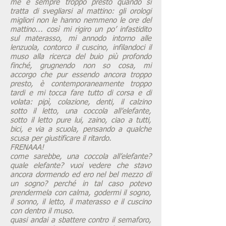
me è sempre troppo presto quando si
tratta di svegliarsi al mattino: gli orologi
migliori non le hanno nemmeno le ore del
mattino... così mi rigiro un po’ infastidito
sul materasso, mi annodo intorno alle
lenzuola, contorco il cuscino, infilandoci il
muso alla ricerca del buio più profondo
finché, grugnendo non so cosa, mi
accorgo che pur essendo ancora troppo
presto, è contemporaneamente troppo
tardi e mi tocca fare tutto di corsa e di
volata: pipì, colazione, denti, il calzino
sotto il letto, una coccola all’elefante,
sotto il letto pure lui, zaino, ciao a tutti,
bici, e via a scuola, pensando a qualche
scusa per giustificare il ritardo.
FRENAAA!
come sarebbe, una coccola all’elefante?
quale elefante? vuoi vedere che stavo
ancora dormendo ed ero nel bel mezzo di
un sogno? perché in tal caso potevo
prendermela con calma, godermi il sogno,
il sonno, il letto, il materasso e il cuscino
con dentro il muso.
quasi andai a sbattere contro il semaforo,