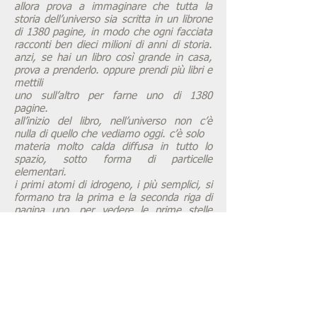
allora prova a immaginare che tutta la
storia dell’universo sia scritta in un librone
di 1380 pagine, in modo che ogni facciata
racconti ben dieci milioni di anni di storia.
anzi, se hai un libro così grande in casa,
prova a prenderlo. oppure prendi più libri e
mettili
uno sull’altro per farne uno di 1380
pagine.
all’inizio del libro, nell’universo non c’è
nulla di quello che vediamo oggi. c’è solo
materia molto calda diffusa in tutto lo
spazio, sotto forma di particelle
elementari.
i primi atomi di idrogeno, i più semplici, si
formano tra la prima e la seconda riga di
pagina uno. per vedere le prime stelle
bisogna arrivare a pagina 10, mentre le
prime
galassie iniziano a formarsi attorno a
pagina 50. ma la nostra galassia, la via
lattea,
si forma dopo ben 380 pagine dall’inizio,
che significa quasi quattro miliardi di anni
dall’inizio... il sole si forma ancora più