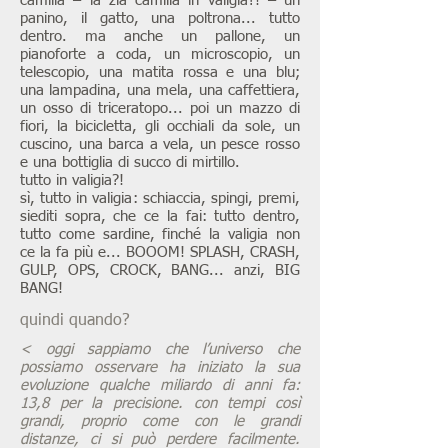
camilla – la zia camilla in valigia?! – un
panino, il gatto, una poltrona... tutto
dentro. ma anche un pallone, un
pianoforte a coda, un microscopio, un
telescopio, una matita rossa e una blu;
una lampadina, una mela, una caffettiera,
un osso di triceratopo... poi un mazzo di
fiori, la bicicletta, gli occhiali da sole, un
cuscino, una barca a vela, un pesce rosso
e una bottiglia di succo di mirtillo.
tutto in valigia?!
sì, tutto in valigia: schiaccia, spingi, premi,
siediti sopra, che ce la fai: tutto dentro,
tutto come sardine, finché la valigia non
ce la fa più e... BOOOM! SPLASH, CRASH,
GULP, OPS, CROCK, BANG... anzi, BIG
BANG!
quindi quando?
< oggi sappiamo che l’universo che
possiamo osservare ha iniziato la sua
evoluzione qualche miliardo di anni fa:
13,8 per la precisione. con tempi così
grandi, proprio come con le grandi
distanze, ci si può perdere facilmente.