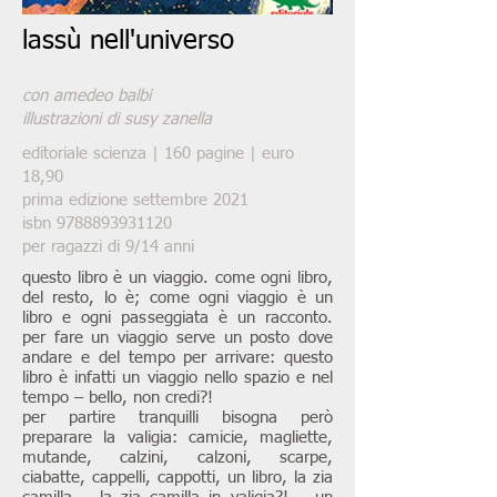
lassù nell'universo
con amedeo balbi
illustrazioni di susy zanella
editoriale scienza | 160 pagine | euro
18,90
prima edizione settembre 2021
isbn
9788893931120
per ragazzi di 9/14 anni
questo libro è un viaggio. come ogni libro,
del resto, lo è; come ogni viaggio è un
libro e ogni passeggiata è un racconto.
per fare un viaggio serve un posto dove
andare e del tempo per arrivare: questo
libro è infatti un viaggio nello spazio e nel
tempo – bello, non credi?!
per partire tranquilli bisogna però
preparare la valigia: camicie, magliette,
mutande, calzini, calzoni, scarpe,
ciabatte, cappelli, cappotti, un libro, la zia