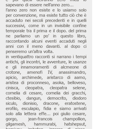
sapevano di essere nell’anno zero...
l’anno zero non esiste e lo usiamo solo
per convenzione, ma esiste tutto ciò che è
accaduto nei secoli precedenti e in quelli
successivi, come in un invisibile confine
temporale tra il prima e il dopo. del prima
ne parliamo un po’ in questo libro,
raccontando alcuni eventi accaduti negli
anni con il meno davanti. al dopo ci
penseremo un’altra volta.
in ventiquattro racconti si narrano i tempi
antichi, gli incontri, le avventure, le usanze
e gli innamoramenti di alcmeone di
crotone, amenofi IV, anassimandro,
apicio, archimede, aristarco di aamo,
aristea di proconneso, asoka, belloveso,
cinisca, cleopatra, cleopatra selene,
cornelia di cesare, cornelia dei gracchi,
ctesibio, dangun, democrito, diodoro
siculo, dionisio, dracone, eratostene,
erofilo, esculapio, fidia e siamo arrivati
solo alla lettera effe... poi giulio cesare,
gorgo, jean-francois champollion,
gilgamesh, hammurabi, hatshepsut,