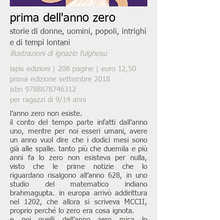
prima dell'anno zero
storie di donne, uomini, popoli, intrighi
e di tempi lontani
illustrazioni di ignazio fulghesu
lapis edizioni | 208 pagine | euro 12,50
prima edizione settembre 2018
isbn
9788878746312
per ragazzi di 9/14 anni
l’anno zero non esiste.
il conto del tempo parte infatti dall’anno
uno, mentre per noi esseri umani, avere
un anno vuol dire che i dodici mesi sono
già alle spalle. tanto più che duemila e più
anni fa lo zero non esisteva per nulla,
visto che le prime notizie che lo
riguardano risalgono all’anno 628, in uno
studio del matematico indiano
brahmagupta. in europa arrivò addirittura
nel 1202, che allora si scriveva MCCII,
proprio perché lo zero era cosa ignota.
e poi quelli dell’anno zero mica lo