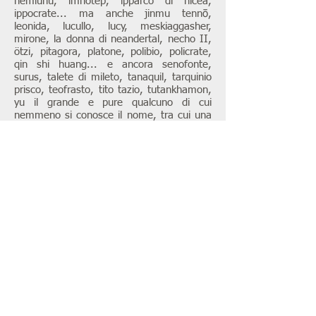
hemiunu, imhotep, ipparco di nicea,
ippocrate... ma anche jinmu tennō,
leonida, lucullo, lucy, meskiaggasher,
mirone, la donna di neandertal, necho II,
ötzi, pitagora, platone, polibio, policrate,
qin shi huang... e ancora senofonte,
surus, talete di mileto, tanaquil, tarquinio
prisco, teofrasto, tito tazio, tutankhamon,
yu il grande e pure qualcuno di cui
nemmeno si conosce il nome, tra cui una
ragazzina maya, un birraio, un vasaio e un
tricocefalo.
le olive nel pozzo
< intorno all’anno seicento prima dello
zero, c’erano, nella grecia antica, sette
saggi sette, non uno di più, non uno di
meno. sette come le meraviglie del
mondo, come i giorni della settimana e
come i colori dell’arcobaleno. sette come i
sette nani, come le note musicali e come
le stelle pleiadi. sette come i mari solcati
dai pirati, come le vite dei gatti e come
tutte quelle cose che si contano sette alla
volta.