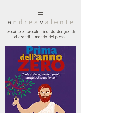
a
n d r e a
v
a l e n t e
racconto ai piccoli il mondo dei grandi
ai grandi il mondo dei piccoli