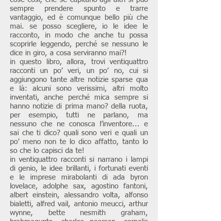
sempre prendere spunto e trarre
vantaggio, ed è comunque bello più che
mai. se posso scegliere, io le idee le
racconto, in modo che anche tu possa
scoprirle leggendo, perché se nessuno le
dice in giro, a cosa serviranno mai?!
in questo libro, allora, trovi ventiquattro
racconti un po’ veri, un po’ no, cui si
aggiungono tante altre notizie sparse qua
e là: alcuni sono verissimi, altri molto
inventati, anche perché mica sempre si
hanno notizie di prima mano? della ruota,
per esempio, tutti ne parlano, ma
nessuno che ne conosca l’inventore... e
sai che ti dico? quali sono veri e quali un
po’ meno non te lo dico affatto, tanto lo
so che lo capisci da te!
in ventiquattro racconti si narrano i lampi
di genio, le idee brillanti, i fortunati eventi
e le imprese mirabolanti di ada byron
lovelace, adolphe sax, agostino fantoni,
albert einstein, alessandro volta, alfonso
bialetti, alfred vail, antonio meucci, arthur
wynne, bette nesmith graham,