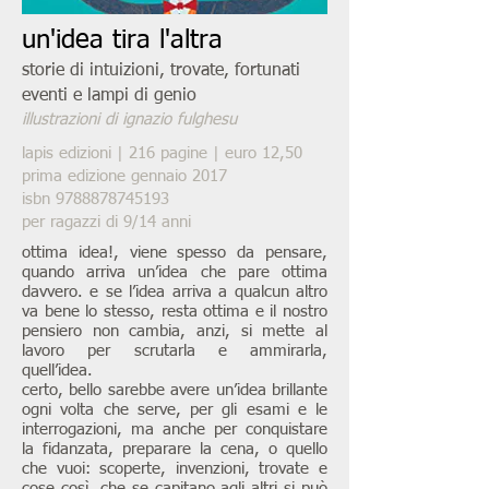
un'idea tira l'altra
storie di intuizioni, trovate, fortunati
eventi e lampi di genio
illustrazioni di ignazio fulghesu
lapis edizioni | 216 pagine | euro 12,50
prima edizione gennaio 2017
isbn
9788878745193
per ragazzi di 9/14 anni
ottima idea!, viene spesso da pensare,
quando arriva un’idea che pare ottima
davvero. e se l’idea arriva a qualcun altro
va bene lo stesso, resta ottima e il nostro
pensiero non cambia, anzi, si mette al
lavoro per scrutarla e ammirarla,
quell’idea.
certo, bello sarebbe avere un’idea brillante
ogni volta che serve, per gli esami e le
interrogazioni, ma anche per conquistare
la fidanzata, preparare la cena, o quello
che vuoi: scoperte, invenzioni, trovate e
cose così, che se capitano agli altri si può