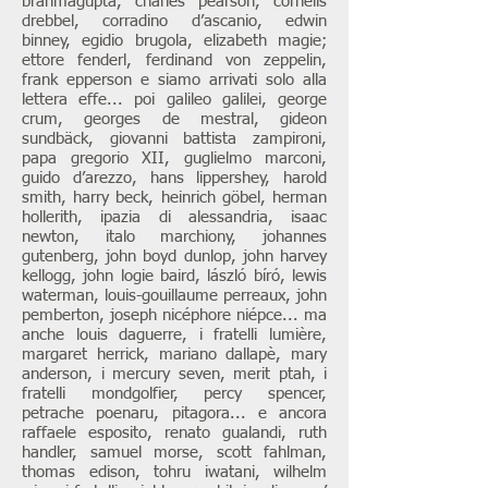
brahmagupta, charles pearson, cornelis
drebbel, corradino d’ascanio, edwin
binney, egidio brugola, elizabeth magie;
ettore fenderl, ferdinand von zeppelin,
frank epperson e siamo arrivati solo alla
lettera effe... poi galileo galilei, george
crum, georges de mestral, gideon
sundbäck, giovanni battista zampironi,
papa gregorio XII, guglielmo marconi,
guido d’arezzo, hans lippershey, harold
smith, harry beck, heinrich göbel, herman
hollerith, ipazia di alessandria, isaac
newton, italo marchiony, johannes
gutenberg, john boyd dunlop, john harvey
kellogg, john logie baird, lászló bíró, lewis
waterman, louis-gouillaume perreaux, john
pemberton, joseph nicéphore niépce... ma
anche louis daguerre, i fratelli lumière,
margaret herrick, mariano dallapè, mary
anderson, i mercury seven, merit ptah, i
fratelli mondgolfier, percy spencer,
petrache poenaru, pitagora... e ancora
raffaele esposito, renato gualandi, ruth
handler, samuel morse, scott fahlman,
thomas edison, tohru iwatani, wilhelm