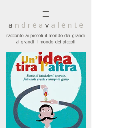
a
n d r e a
v
a l e n t e
racconto ai piccoli il mondo dei grandi
ai grandi il mondo dei piccoli