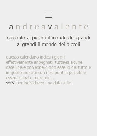
a
n d r e a
v
a l e n t e
racconto ai piccoli il mondo dei grandi
ai grandi il mondo dei piccoli
questo calendario indica i giorni
effettivamente impegnati, tuttavia alcune
date libere potrebbero non esserlo del tutto e
in quelle indicate con i tre puntini potrebbe
esserci spazio. potrebbe...
scrivi
per individuare una data utile.