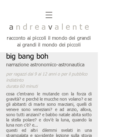
a
n d r e a
v
a l e n t e
racconto ai piccoli il mondo dei grandi
ai grandi il mondo dei piccoli
big bang boh
narrazione astronomico-astronautica
per ragazzi dai 9 ai 12 anni o per il pubblico
indistinto
durata 60 minuti
cosa c’entrano le mutande con la forza di
gravità? e perché le mucche non volano? e se
gli abitanti di marte sono marziani, quelli di
venere sono veneziani? e ad anzio, allora,
sono tutti anziani? e babbo natale abita sotto
la stella polare? e dov'è la luna, quando la
luna non c'è? e...
questi ed altri dilemmi svelati in una
strampalata e sorridente lezione sulla storia