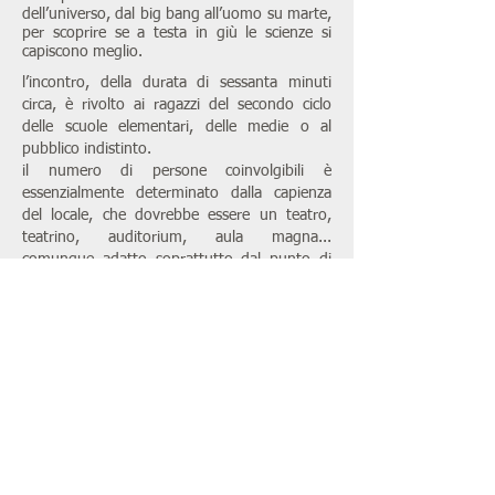
dell’universo, dal big bang all’uomo su marte,
per scoprire se a testa in giù le scienze si
capiscono meglio.
l’incontro, della durata di sessanta minuti
circa, è rivolto ai ragazzi del secondo ciclo
delle scuole elementari, delle medie o al
pubblico indistinto.
il numero di persone coinvolgibili è
essenzialmente determinato dalla capienza
del locale, che dovrebbe essere un teatro,
teatrino, auditorium, aula magna...
comunque adatto soprattutto dal punto di
vista acustico.
il testo della narrazione è originale,
depositato in siae alla sezione dor.
codice opera 922713A.
i libri di riferimento per questa attività sono
martino su marte, astrolibro dell'universo,
voglio la luna e ventimila leghe sopra i cieli.
© andrea valente