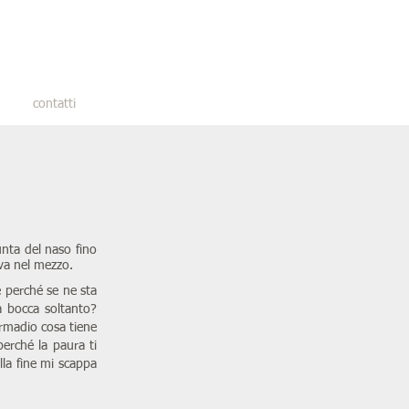
contatti
nta del naso fino
ova nel mezzo.
e perché se ne sta
a bocca soltanto?
armadio cosa tiene
erché la paura ti
lla fine mi scappa