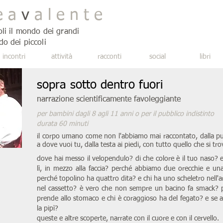
e a
v
a l e n t e
oli il mondo dei grandi
do dei piccoli
incontri
attività
racconti
social
libri
sopra sotto dentro fuori
narrazione scientificamente favoleggiante
per bambini dagli 8 agli 11 anni o per il pubblico indistinto
durata 60 minuti
il corpo umano come non l'abbiamo mai raccontato, dalla pu
a dove vuoi tu, dalla testa ai piedi, con tutto quello che si tr
dove hai messo il velopendulo? di che colore è il tuo naso? 
lì, in mezzo alla faccia? perché abbiamo due orecchie e un
perché topolino ha quattro dita? e chi ha uno scheletro nell'
nel cassetto? è vero che non sempre un bacino fa smack? p
prende allo stomaco e chi è coraggioso ha del fegato? e se a
la pipì?
queste e altre scoperte, narrate con il cuore e con il cervello.