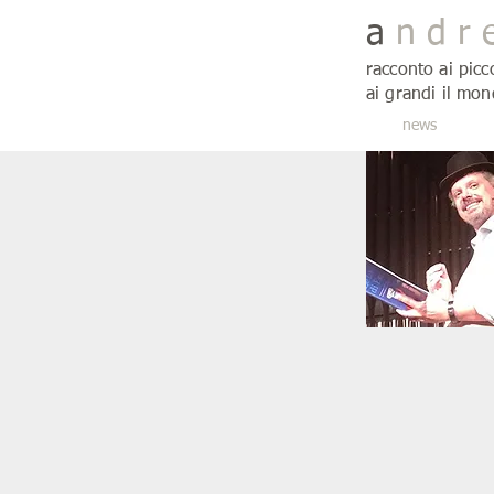
a
n d r 
racconto ai picc
ai grandi il mon
news