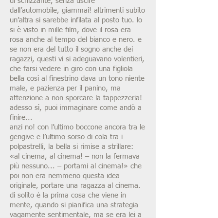
di schizzante, senza uscire
dall’automobile, giammai! altrimenti subito
un’altra si sarebbe infilata al posto tuo. lo
si è visto in mille film, dove il rosa era
rosa anche al tempo del bianco e nero. e
se non era del tutto il sogno anche dei
ragazzi, questi vi si adeguavano volentieri,
che farsi vedere in giro con una figliola
bella così al finestrino dava un tono niente
male, e pazienza per il panino, ma
attenzione a non sporcare la tappezzeria!
adesso sì, puoi immaginare come andò a
finire...
anzi no! con l’ultimo boccone ancora tra le
gengive e l’ultimo sorso di cola tra i
polpastrelli, la bella si rimise a strillare:
«al cinema, al cinema! – non la fermava
più nessuno... – portami al cinema!» che
poi non era nemmeno questa idea
originale, portare una ragazza al cinema.
di solito è la prima cosa che viene in
mente, quando si pianifica una strategia
vagamente sentimentale, ma se era lei a