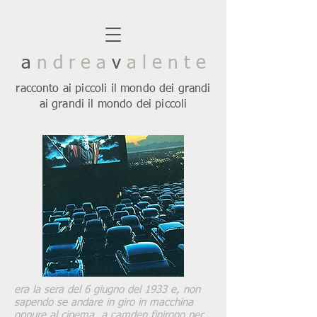
a
n d r e a
v
a l e n t e
racconto ai piccoli il mondo dei grandi
ai grandi il mondo dei piccoli
era la sera del 6 giugno del 1933 e, non
sapendo se andare in giro in macchina
oppure al cinema, a camden finirono per