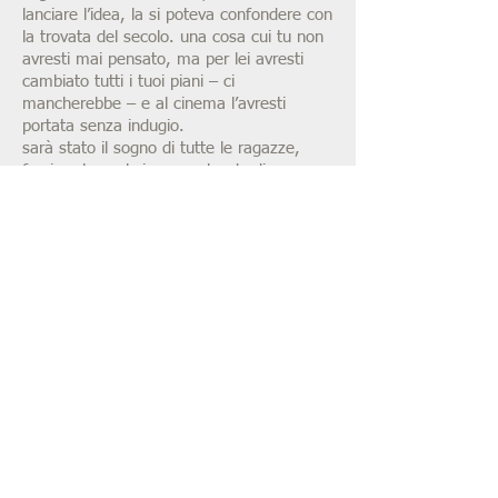
lanciare l’idea, la si poteva confondere con
la trovata del secolo. una cosa cui tu non
avresti mai pensato, ma per lei avresti
cambiato tutti i tuoi piani – ci
mancherebbe – e al cinema l’avresti
portata senza indugio.
sarà stato il sogno di tutte le ragazze,
farsi portare al cinema a bordo di una
cadillac rosa, dopo un panino gustato per
bene? questo non lo so: forse non ho
visto abbastanza film per farmene
un’idea. e lo stesso discorso vale per il
sogno dei ragazzi e l’invidia di chi
trascorreva la sera senza cadillac, senza
panino e senza cinema.
fatto sta che, sgommando anche un po’,
lui rimise in moto il bolide fiammante,
fece due giri dell’isolato, tanto per farsi
notare un po’, quindi parcheggiò nel bel
mezzo di un prato e puoi immaginare
come andò a finire. cose da cinema
davvero!