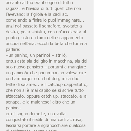
accanto al tuo era il sogno di tutti i
ragazzi. e l’invidia di tutti quelli che non
l’avevano: la figliola e la cadillac.
come andò a finire lo puoi immaginare...
anzi no! passato il semaforo, svoltato a
destra, poi a sinistra, con un’accelerata al
punto giusto e i fumi dello scappamento
ancora nell’aria, eccoti la bella che torna a
parlare:
«un panino, un panino! – strillò,
entusiasta sia del giro in macchina, sia del
suo nuovo pensiero – portami a mangiare
un panino!» che poi un panino voleva dire
un hamburger o un hot dog, mica due
fette di salame... e il catchup dappertutto,
che non si è mai capito se si scrive tutto
attaccato, oppure catch up, staccato. e la
senape, e la maionese! altro che un
panino...
era il sogno di molte, una volta
conquistato il sedile di una cadillac rosa,
lasciarsi portare a sgranocchiare qualcosa