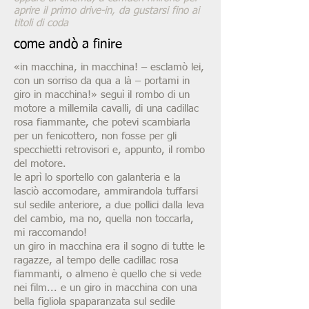
aprire il primo drive-in, da gustarsi fino ai
titoli di coda
come andò a finire
«in macchina, in macchina! – esclamò lei,
con un sorriso da qua a là – portami in
giro in macchina!» seguì il rombo di un
motore a millemila cavalli, di una cadillac
rosa fiammante, che potevi scambiarla
per un fenicottero, non fosse per gli
specchietti retrovisori e, appunto, il rombo
del motore.
le aprì lo sportello con galanteria e la
lasciò accomodare, ammirandola tuffarsi
sul sedile anteriore, a due pollici dalla leva
del cambio, ma no, quella non toccarla,
mi raccomando!
un giro in macchina era il sogno di tutte le
ragazze, al tempo delle cadillac rosa
fiammanti, o almeno è quello che si vede
nei film... e un giro in macchina con una
bella figliola spaparanzata sul sedile