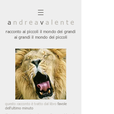
a
n d r e a
v
a l e n t e
racconto ai piccoli il mondo dei grandi
ai grandi il mondo dei piccoli
questo racconto è tratto dal libro
favole
dell'ultimo minuto