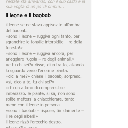
l’estate sta arrivando, con il suo caldo e la
sua voglia di un po’ di ombra...
il leone e il baobab
il leone se ne stava appisolato all’ombra
del baobab.
«sono il leone – ruggiva ogni tanto, per
sgranchire le tonsille intorpidite – re della
foresta!»
«sono il leone – ruggiva ancora, per
arieggiare l’ugola – re degli animali.»
«e tu chi sei?» disse, d’un tratto, alzando
lo sguardo verso l’enorme pianta.
«dici a me?» chiese il baobab, sorpreso.
«sì, dico a te, tu chi sei?»
ci fu un attimo di comprensibile
imbarazzo. le piante, si sa, non sono
solite mettersi a chiacchierare, tanto
meno con il leone in persona.
«sono il baobab – rispose, timidamente –
il re degli alberi!»
il leone rizzò l’orecchio destro.
«il cosa?!» ruggì.