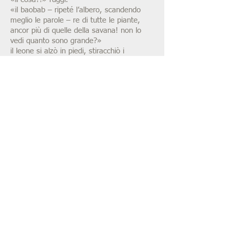
«il baobab – ripeté l’albero, scandendo
meglio le parole – re di tutte le piante,
ancor più di quelle della savana! non lo
vedi quanto sono grande?»
il leone si alzò in piedi, stiracchiò i
muscoli, fissò il tronco con sguardo
severo, quindi ruggì più forte che poteva:
«tu, un re?! – esclamò – impossibile! di re
qui ce n’è solamente uno. e senza dubbio
alcuno quel re sono io, il leone, re della
foresta!»
detto questo chiamò le guardie e fece
tagliare l’albero all’istante, per farne legna
per l’inverno.
soddisfatto, se ne tornò a pisolare
all’ombra...
anzi no! l’ombra se ne era andata con il
baobab e il re dovette rassegnarsi e
trascorrere tutti i pomeriggi sotto il sole
cocente.
© andrea valente