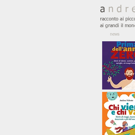
a
n d r 
racconto ai picc
ai grandi il mon
news