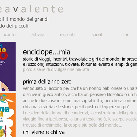
e a
v
a l e n t e
oli il mondo dei grandi
do dei piccoli
incontri
attività
racconti
social
libri
enciclope...mia
storie di viaggi, incontri, trasvolate e giri del mondo; imprese,
e ruzzoloni; intuizioni, trovate, fortunati eventi e lampi di gen
piccola serie di divulgazione narrata
prima dell'anno zero
ventiquattro racconti per chi ha un nonno babilonese o una z
o scrive in greco antico, a chi ha un pensiero filosofico o un fi
anche le due cose insieme. ma soprattutto, per chi sa contare
chi ama la storia e le storie, per il gusto di leggere un po’.
i desideri della donna di neandertal, la costruzione della prima
viaggio fino a iperborea, la luna a testa ingiù, le scarpe slaccia
trovate di archimede, la coppia più bella del mondo...
chi viene e chi va