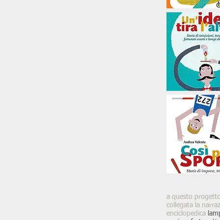
a questo progett
collegata la narra
enciclopedica
lamp