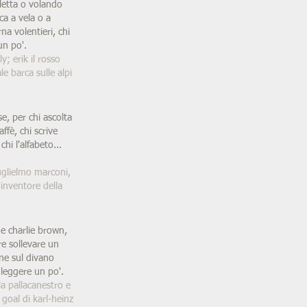
cletta o volando
ca a vela o a
na volentieri, chi
un po'.
y; erik il rosso
e barca sulle alpi
e, per chi ascolta
affè, chi scrive
chi l'alfabeto...
guglielmo marconi,
l'inventore della
me charlie brown,
e sollevare un
ene sul divano
leggere un po'.
lla pallacanestro e
 goal di karl-heinz