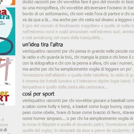
dodici racconti per chi vorrebbe fare il giro del mondo in bici
su una mongolfiera, chi vorrebbe attraversare l'oceano in bar
bordo di un sottomarino, chi non vede l'ora di partire e chi or
va da qua a là... ma anche per chi resta sul divano a leggere 
il giro del mondo di fendinando magellano e quello di nellie bl
nell'estremo nord e roald amundsen nell'estremo sud; annibal
e neil armstrong nel mare della tranquillità...
un'idea tira l'altra
ventiquattro racconti per chi pensa in grande nelle piccole cos
la radio e chi guarda la tivù, chi mangia la pizza e chi beve il c
con la stilografica e chi con la penna a sfera, chi usa i numeri, 
ma anche per chi ha semplicemente voglia di leggere un po'.
l'invenzione dell'alfabeto e quella delle tabelline; la radio di 
il cinema dei fratelli lumière e il televisore dijohn logie baird; 
lampadina e quello della pasta alla carbonara...
così per sport
ventiquattro racconti per chi vorrebbe giocare a baseball co
a calcio come holly e benji, a basket come bugs bunny, oppur
peso come obelix, tirare di boxe come braccio di ferro, stars
come homer simpson... o per chi ha semplicemente voglia di 
o è
la corsa di filippide e quella di dorando pietri; l'invenzione de
zione
i di
quella del rugby; le olimpiadi da zeus a pierre de coubertin; il