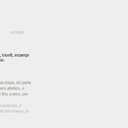
contatti
 trionfi, inciampi
io.
ia maya, chi parla
sico atletico, o
 fino a zero, per
 piramide, il
te del tiranno, le